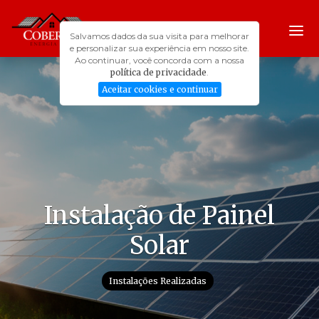
Salvamos dados da sua visita para melhorar
e personalizar sua experiência em nosso site.
Ao continuar, você concorda com a nossa
política de privacidade
.
INÍCIO
Aceitar cookies e continuar
SOBRE NÓS
VANTAGENS
SERVIÇOS
CONTATO
UNIDADES
Instalação de Painel
Solar
Instalações Realizadas